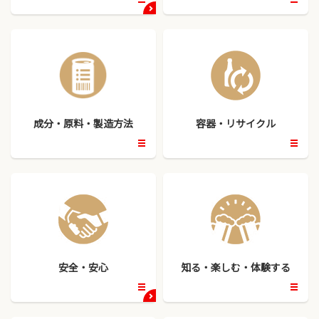
開
開
く
く
成分・原料・製造方法
容器・リサイクル
開
開
く
く
安全・安心
知る・楽しむ・体験する
開
開
く
く