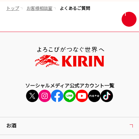
ウ
トップ
お客様相談室
よくあるご質問
で
画
開
面
き
最
ま
上
す
部
へ
戻
る
ソーシャルメディア公式アカウント一覧
お酒