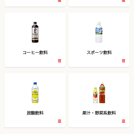
開
開
く
く
コーヒー飲料
スポーツ飲料
開
開
く
く
炭酸飲料
果汁・野菜系飲料
開
開
く
く