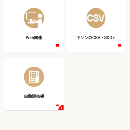
Web関連
キリンのCSV・SDGｓ
開
開
く
く
自動販売機
開
く