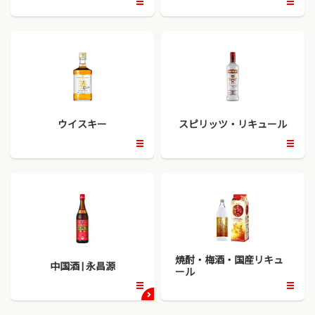
開
開
く
く
ウイスキー
スピリッツ・リキュール
開
開
く
く
焼酎・梅酒・国産リキュ
中国酒 | 永昌源
ール
開
開
く
く