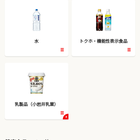
水
トクホ・機能性表示食品
開
開
く
く
乳製品（小岩井乳業）
開
く