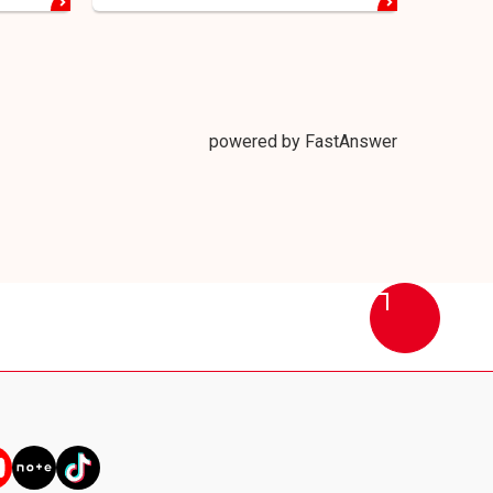
powered by FastAnswer
画
面
最
上
部
へ
戻
る