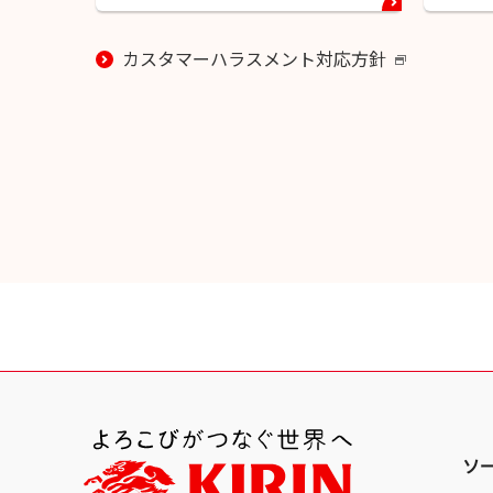
カスタマーハラスメント対応方針
新
し
い
ウ
イ
ン
ド
ウ
で
開
き
ま
す
ソ