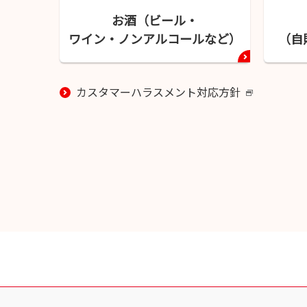
お酒（ビール・
ワイン・
ノンアルコールなど）
（自
カスタマーハラスメント対応方針
新
し
い
ウ
イ
ン
ド
ウ
で
開
き
ま
す