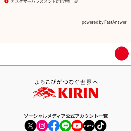
カスタマーハラスメント対応方針
新
し
い
ウ
powered by FastAnswer
イ
ン
ド
ウ
画
で
面
開
最
き
上
ま
部
す
へ
戻
る
ソーシャルメディア公式アカウント一覧