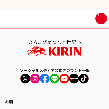
ン
ド
ウ
画
で
面
開
最
き
上
ま
部
す
へ
戻
る
ソーシャルメディア公式アカウント一覧
お酒