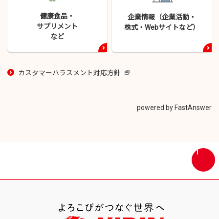
健康食品・
企業情報（企業活動・
サプリメント
株式・
Webサイトなど）
など
カスタマーハラスメント対応方針
新
し
い
ウ
powered by FastAnswer
イ
ン
ド
ウ
画
で
面
開
最
き
上
ま
部
す
へ
戻