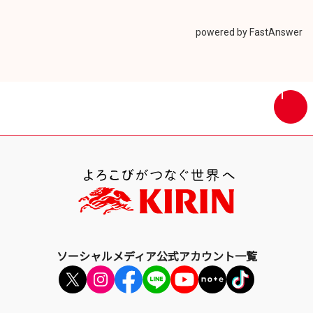
し
い
ウ
powered by FastAnswer
イ
ン
ド
ウ
画
で
面
開
最
き
上
ま
部
す
へ
戻
る
ソーシャルメディア公式アカウント一覧