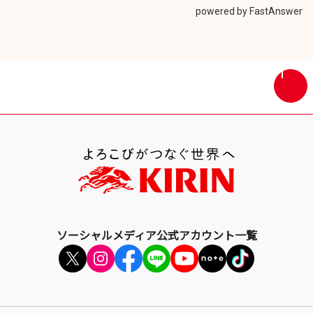
ウ
powered by FastAnswer
イ
ン
ド
ウ
画
で
面
開
最
き
上
ま
部
す
へ
戻
る
ソーシャルメディア公式アカウント一覧