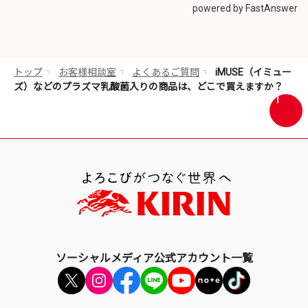
ウ
powered by FastAnswer
イ
ン
ド
ウ
トップ
お客様相談室
よくあるご質問
iMUSE（イミュー
で
ズ）などのプラズマ乳酸菌入りの商品は、どこで買えますか？
開
画
き
面
ま
最
す
上
部
へ
戻
る
ソーシャルメディア公式アカウント一覧