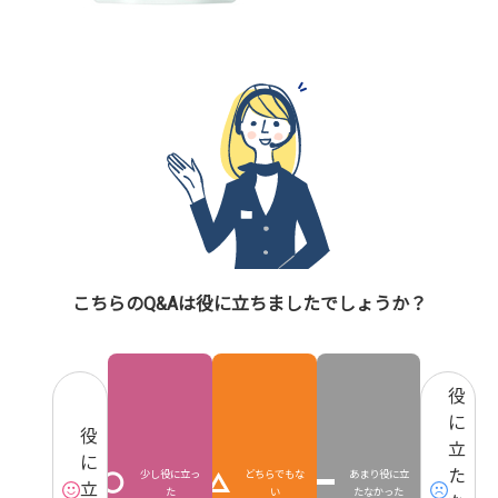
こちらのQ&Aは役に立ちましたでしょうか？
役
に
役
立
に
た
少し役に立っ
どちらでもな
あまり役に立
立
た
い
たなかった