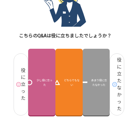
こちらのQ&Aは役に立ちましたでしょうか？
役
に
役
立
に
た
少し役に立っ
どちらでもな
あまり役に立
立
た
い
たなかった
な
っ
か
た
っ
た