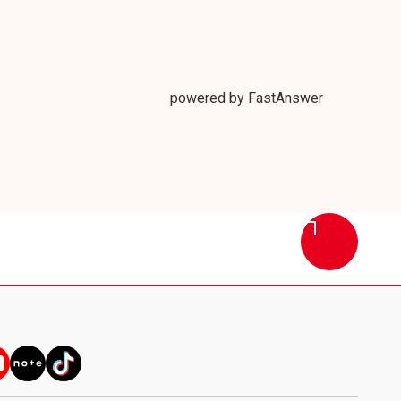
powered by FastAnswer
画
面
最
上
部
へ
戻
る