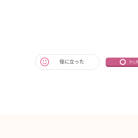
役に立った
少し