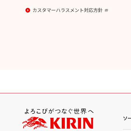
カスタマーハラスメント対応方針
新
し
い
ウ
イ
ン
ド
ウ
で
開
き
ま
す
ソ