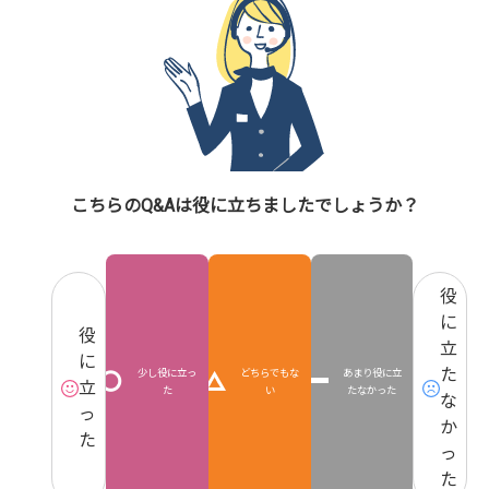
こちらのQ&Aは役に立ちましたでしょうか？
役
に
役
立
に
た
少し役に立っ
どちらでもな
あまり役に立
立
た
い
たなかった
な
っ
か
た
っ
た