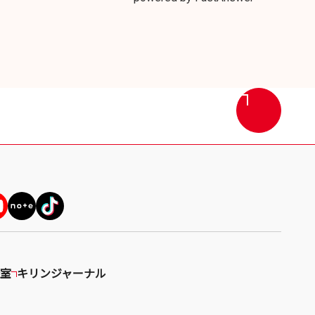
画
面
最
上
部
へ
戻
る
室
キリンジャーナル