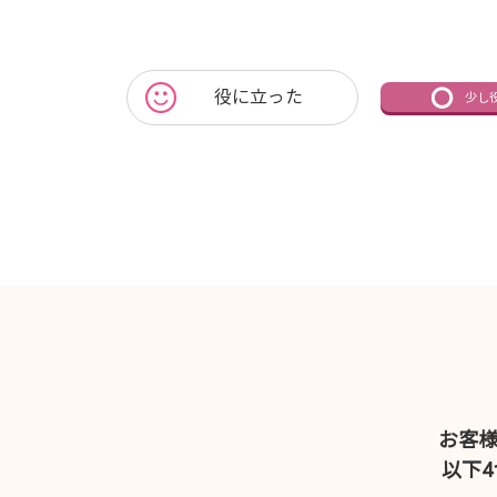
役に立った
少し
お客
以下