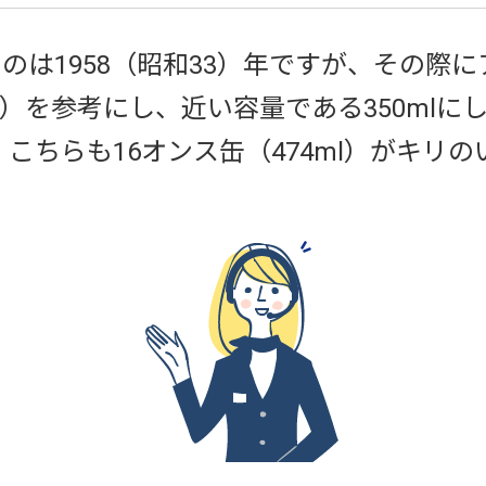
のは1958（昭和33）年ですが、その際
l）を参考にし、近い容量である350mlに
、こちらも16オンス缶（474ml）がキリの