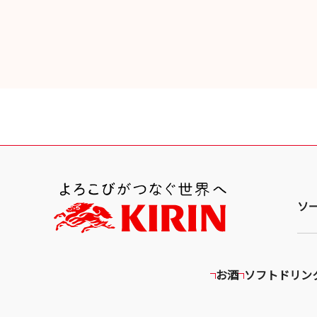
ウ
イ
ン
ド
ウ
で
開
き
ま
す
ソ
お酒
ソフトドリン