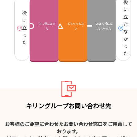
役
に
役
立
に
た
少し役に立っ
どちらでもな
あまり役に立
立
た
い
たなかった
な
っ
か
た
っ
た
キリングループお問い合わせ先
お客様のご要望に合わせたお問い合わせ窓口をご用意して
おります。