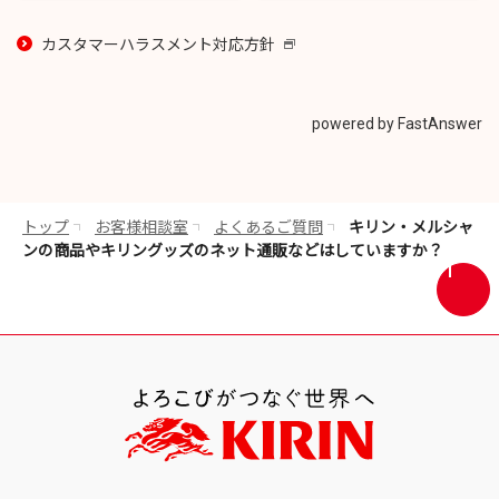
カスタマーハラスメント対応方針
新
し
い
ウ
powered by FastAnswer
イ
ン
ド
ウ
トップ
お客様相談室
よくあるご質問
キリン・メルシャ
で
ンの商品やキリングッズのネット通販などはしていますか？
開
画
き
面
ま
最
す
上
部
へ
戻
る