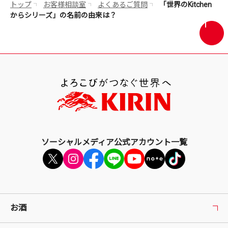
トップ
お客様相談室
よくあるご質問
「世界のKitchen
で
からシリーズ」の名前の由来は？
開
画
き
面
ま
最
す
上
部
へ
戻
る
ソーシャルメディア公式アカウント一覧
お酒