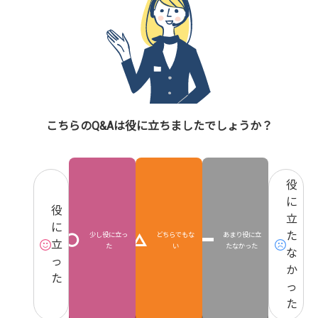
こちらのQ&Aは役に立ちましたでしょうか？
役
に
役
立
に
た
少し役に立っ
どちらでもな
あまり役に立
立
た
い
たなかった
な
っ
か
た
っ
た