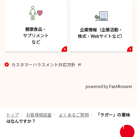
健康食品・
企業情報（企業活動・
サプリメント
株式・
Webサイトなど）
など
カスタマーハラスメント対応方針
新
し
い
ウ
powered by FastAnswer
イ
ン
ド
ウ
トップ
お客様相談室
よくあるご質問
「ラガー」の意味
で
はなんですか？
開
画
き
面
ま