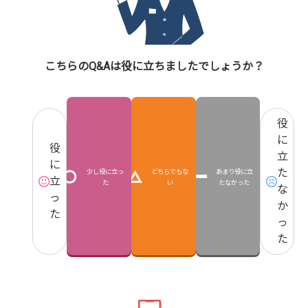
こちらのQ&Aは役に立ちましたでしょうか？
役
に
役
立
に
た
少し役に立っ
どちらでもな
あまり役に立
立
た
い
たなかった
な
っ
か
た
っ
た