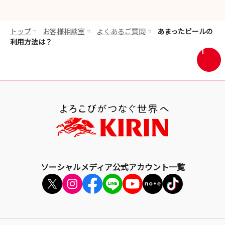
ン
ド
ウ
トップ
お客様相談室
よくあるご質問
あまったビールの
で
利用方法は？
開
画
き
面
ま
最
す
上
部
へ
戻
る
ソーシャルメディア公式アカウント一覧