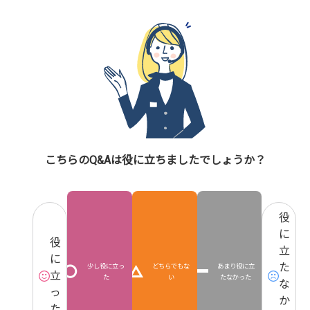
こちらのQ&Aは役に立ちましたでしょうか？
役
に
役
立
に
た
少し役に立っ
どちらでもな
あまり役に立
立
た
い
たなかった
な
っ
か
た